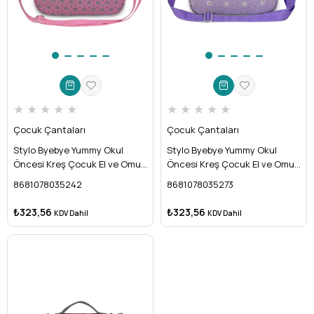
★
★
★
★
★
★
★
★
★
★
Çocuk Çantaları
Çocuk Çantaları
Stylo Byebye Yummy Okul
Stylo Byebye Yummy Okul
Öncesi Kreş Çocuk El ve Omuz
Öncesi Kreş Çocuk El ve Omuz
Termo Beslenme Çantası (
Termo Beslenme Çantası (
8681078035242
8681078035273
UNICORN )
TAVSAN )
₺323,56
₺323,56
KDV Dahil
KDV Dahil