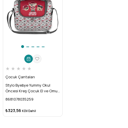
★
★
★
★
★
Çocuk Çantaları
Stylo Byebye Yummy Okul
Öncesi Kreş Çocuk El ve Omuz
Termo Beslenme Çantası (
8681078035259
KORSAN )
₺323,56
KDV Dahil