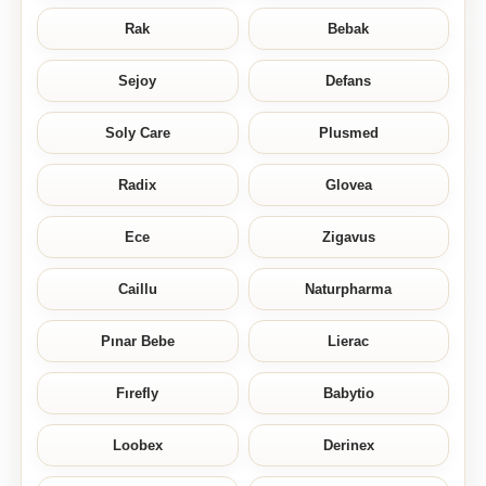
Rak
Bebak
Sejoy
Defans
Soly Care
Plusmed
Radix
Glovea
Ece
Zigavus
Caillu
Naturpharma
Pınar Bebe
Lierac
Fırefly
Babytio
Loobex
Derinex