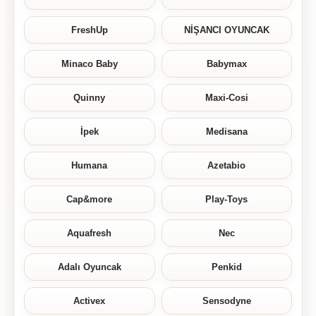
FreshUp
NİŞANCI OYUNCAK
Minaco Baby
Babymax
Quinny
Maxi-Cosi
İpek
Medisana
Humana
Azetabio
Cap&more
Play-Toys
Aquafresh
Nec
Adalı Oyuncak
Penkid
Activex
Sensodyne