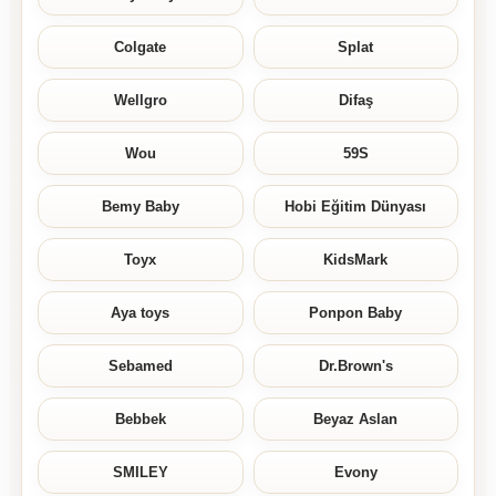
Colgate
Splat
Wellgro
Difaş
Wou
59S
Bemy Baby
Hobi Eğitim Dünyası
Toyx
KidsMark
Aya toys
Ponpon Baby
Sebamed
Dr.Brown's
Bebbek
Beyaz Aslan
SMILEY
Evony