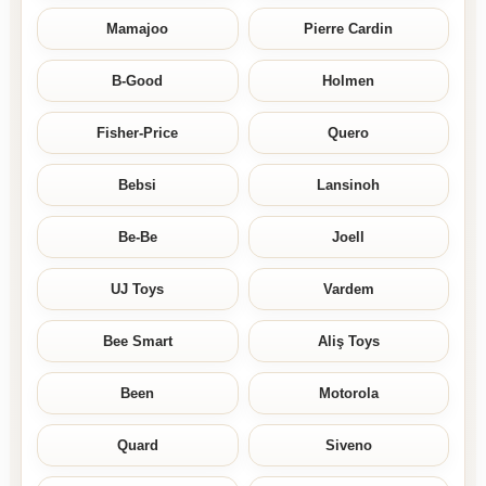
Mamajoo
Pierre Cardin
B-Good
Holmen
Fisher-Price
Quero
Bebsi
Lansinoh
Be-Be
Joell
UJ Toys
Vardem
Bee Smart
Aliş Toys
Been
Motorola
Quard
Siveno