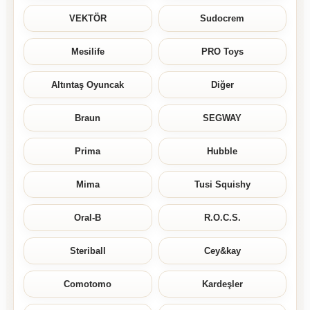
VEKTÖR
Sudocrem
Mesilife
PRO Toys
Altıntaş Oyuncak
Diğer
Braun
SEGWAY
Prima
Hubble
Mima
Tusi Squishy
Oral-B
R.O.C.S.
Steriball
Cey&kay
Comotomo
Kardeşler