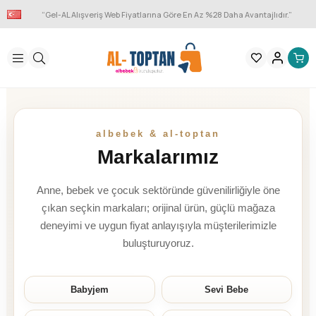
“Gel-AL Alışveriş Web Fiyatlarına Göre En Az %28 Daha Avantajlıdır.”
albebek & al-toptan
Markalarımız
Anne, bebek ve çocuk sektöründe güvenilirliğiyle öne
çıkan seçkin markaları; orijinal ürün, güçlü mağaza
deneyimi ve uygun fiyat anlayışıyla müşterilerimizle
buluşturuyoruz.
Babyjem
Sevi Bebe