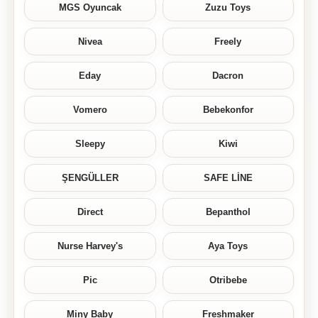
MGS Oyuncak
Zuzu Toys
Nivea
Freely
Eday
Dacron
Vomero
Bebekonfor
Sleepy
Kiwi
ŞENGÜLLER
SAFE LİNE
Direct
Bepanthol
Nurse Harvey's
Aya Toys
Pic
Otribebe
Miny Baby
Freshmaker