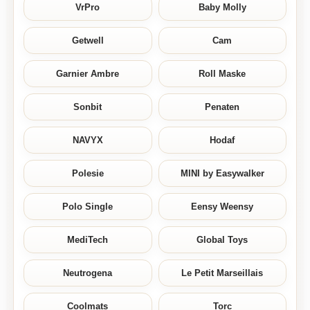
VrPro
Baby Molly
Getwell
Cam
Garnier Ambre
Roll Maske
Sonbit
Penaten
NAVYX
Hodaf
Polesie
MINI by Easywalker
Polo Single
Eensy Weensy
MediTech
Global Toys
Neutrogena
Le Petit Marseillais
Coolmats
Torc