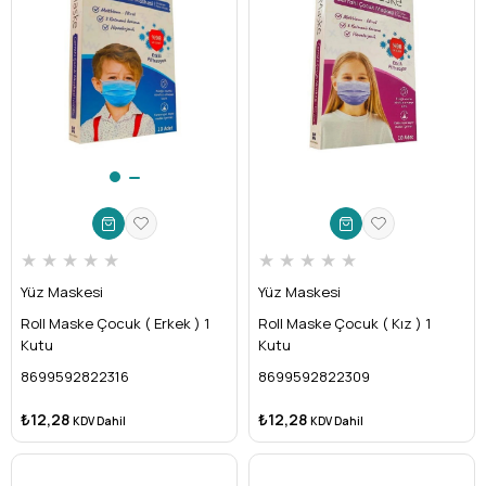
★
★
★
★
★
★
★
★
★
★
Yüz Maskesi
Yüz Maskesi
Roll Maske Çocuk ( Erkek ) 1
Roll Maske Çocuk ( Kız ) 1
Kutu
Kutu
8699592822316
8699592822309
₺12,28
₺12,28
KDV Dahil
KDV Dahil