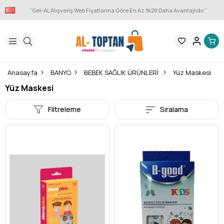
“Gel-AL Alışveriş Web Fiyatlarına Göre En Az %28 Daha Avantajlıdır.”
Anasayfa
BANYO
BEBEK SAĞLIK ÜRÜNLERİ
Yüz Maskesi
Yüz Maskesi
Filtreleme
Sıralama