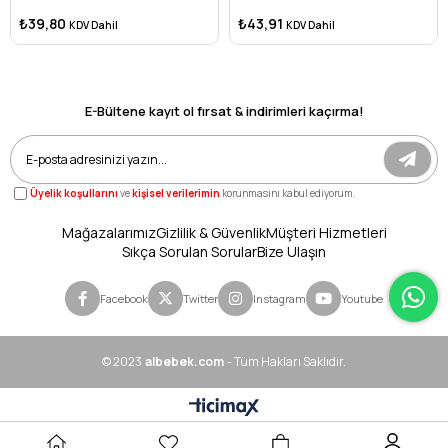
₺39,80
₺43,91
KDV Dahil
KDV Dahil
E-Bültene kayıt ol fırsat & indirimleri kaçırma!
Üyelik koşullarını
ve
kişisel verilerimin
korunmasını kabul ediyorum.
Mağazalarımız
Gizlilik & Güvenlik
Müşteri Hizmetleri
Sıkça Sorulan Sorular
Bize Ulaşın
Facebook
Twitter
Instagram
Youtube
© 2023
albebek.com
- Tüm Hakları Saklıdır.