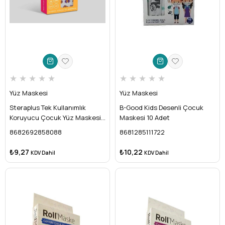
★
★
★
★
★
★
★
★
★
★
Yüz Maskesi
Yüz Maskesi
Steraplus Tek Kullanımlık
B-Good Kids Desenli Çocuk
Koruyucu Çocuk Yüz Maskesi
Maskesi 10 Adet
10 Adet
8682692858088
8681285111722
₺9,27
₺10,22
KDV Dahil
KDV Dahil