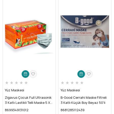
★
★
★
★
★
★
★
★
★
★
Yüz Maskesi
Yüz Maskesi
Zigavus Çocuk Full Ultrasonik
B-Good Cerrahi Maske Filtreli
3 Katlı Lastikli Telli Maske 5 X
3 Katlı Küçük Boy Beyaz 50'li
10 Adet
8699349131012
8681285112439